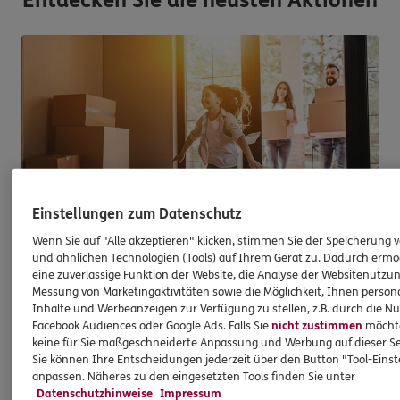
Entdecken Sie die neusten Aktionen
Einstellungen zum Datenschutz
Wenn Sie auf "Alle akzeptieren" klicken, stimmen Sie der Speicherung 
und ähnlichen Technologien (Tools) auf Ihrem Gerät zu. Dadurch ermö
eine zuverlässige Funktion der Website, die Analyse der Websitenutzun
Immobilienfinanzierung
Messung von Marketingaktivitäten sowie die Möglichkeit, Ihnen persona
Inhalte und Werbeanzeigen zur Verfügung zu stellen, z.B. durch die N
So werden Wohnträume Wirklichkeit
Facebook Audiences oder Google Ads. Falls Sie
nicht zustimmen
möchten
keine für Sie maßgeschneiderte Anpassung und Werbung auf dieser Se
Ganz egal, ob Sie kaufen, bauen oder
Sie können Ihre Entscheidungen jederzeit über den Button "Tool-Eins
modernisieren möchten - bei uns sind Sie mit
anpassen. Näheres zu den eingesetzten Tools finden Sie unter
Wüstenrot als starkem Partner gut aufgehoben.
Datenschutzhinweise
Impressum