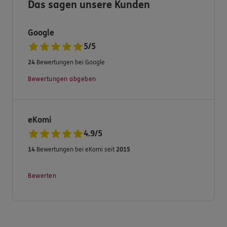
Das sagen unsere Kunden
Sie auswählt.
Neugierig geworden?
Google
Dann schauen Sie doch mal bei uns vorbei!
5
/
5
24
Bewertungen bei Google
Ihre ERGO Geschäftsstelle Mark Mühlhaus
Bewertungen abgeben
eKomi
4.9
/
5
14
Bewertungen bei eKomi seit
2015
Bewerten