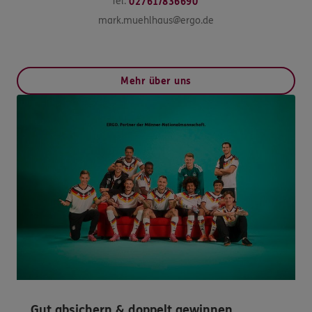
Tel:
02761/836690
mark.muehlhaus@ergo.de
Mehr über uns
Gut absichern & doppelt gewinnen