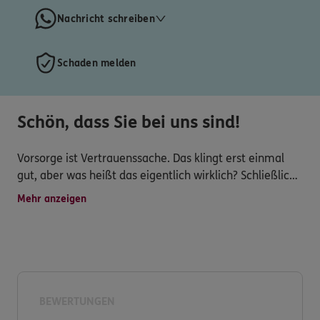
Nachricht schreiben
Schaden melden
Schön, dass Sie bei uns sind!
Vorsorge ist Vertrauenssache. Das klingt erst einmal
gut, aber was heißt das eigentlich wirklich? Schließlich
ist kein Mensch wie der andere, und was für einen
Mehr anzeigen
Freund gut und richtig ist, muss für einen selbst noch
lange nicht passen.
Unsere Empfehlung an Sie: Nehmen Sie sich die Zeit für
ein individuelles Gespräch mit einem Experten, der
Ihnen ganz genau zuhört und aus der Vielfalt an
BEWERTUNGEN
Möglichkeiten zur Vorsorge und Absicherung speziell für