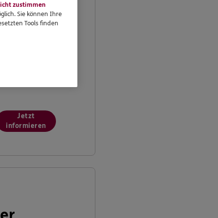
icht zustimmen
n Ihrem persönlichen
glich. Sie können Ihre
undenportal „Meine
setzten Tools finden
ersicherungen“
önnen Sie Ihre
ersicherungen
bequem online
erwalten.
Jetzt
informieren
er