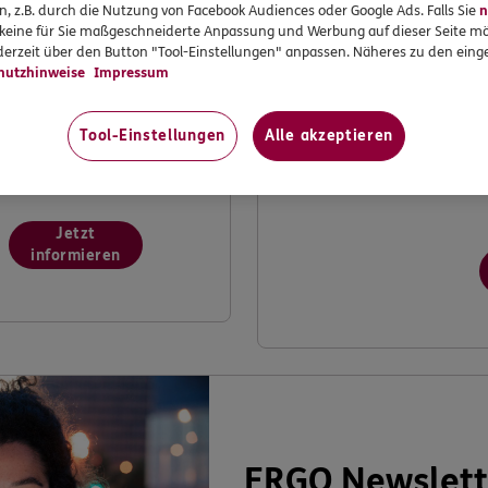
n, z.B. durch die Nutzung von Facebook Audiences oder Google Ads. Falls Sie
n
Möchten Sie dabei
I
r keine für Sie maßgeschneiderte Anpassung und Werbung auf dieser Seite mö
mithelfen, ERGO weiter
K
erzeit über den Button "Tool-Einstellungen" anpassen. Näheres zu den einge
hutzhinweise
Impressum
zu verbessern? Machen
V
Sie mit bei unserer
k
Kundenwerkstatt.
V
Tool-Einstellungen
Alle akzeptieren
v
Jetzt
informieren
ERGO Newslett