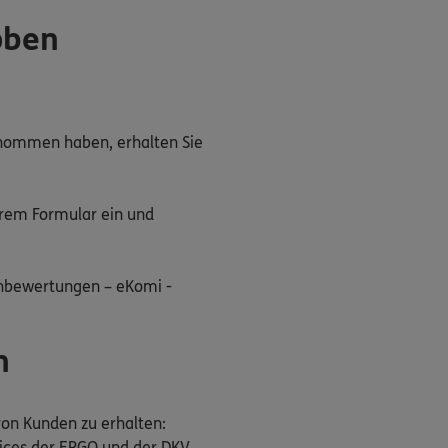
oben
enommen haben, erhalten Sie
rem Formular ein und
enbewertungen – eKomi -
n
 von Kunden zu erhalten:
vices der ERGO und der DKV