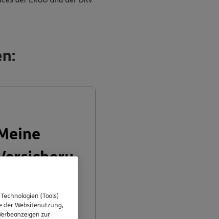
en:
Meine
Versicheru
ngen
 Technologien (Tools)
se der Websitenutzung,
 Werbeanzeigen zur