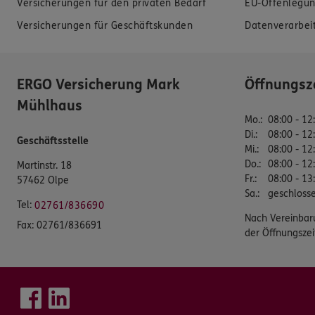
Versicherungen für den privaten Bedarf
EU-Offenlegun
Versicherungen für Geschäftskunden
Datenverarbei
ERGO Versicherung Mark
Öffnungsz
Mühlhaus
Mo.
:
08:00 - 12
Di.
:
08:00 - 12
Geschäftsstelle
Mi.
:
08:00 - 12
Do.
:
08:00 - 12
Martinstr. 18
Fr.
:
08:00 - 13
57462 Olpe
Sa.
:
geschloss
Tel:
02761/836690
Nach Vereinbar
Fax:
02761/836691
der Öffnungszei