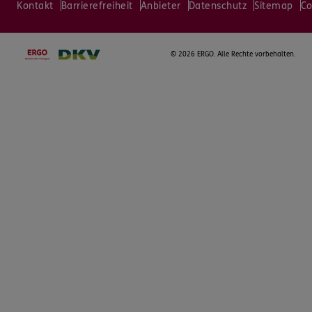
Kontakt
Barrierefreiheit
Anbieter
Datenschutz
Sitemap
Co
©
2026 ERGO. Alle Rechte vorbehalten.