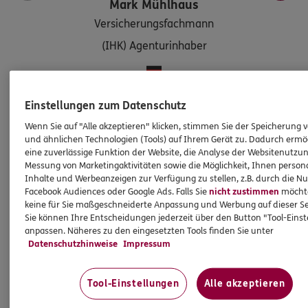
Mark
Mühlhaus
Versicherungsfachmann
(IHK) Agenturinhaber
Tel:
02761/836690
Einstellungen zum Datenschutz
mark.muehlhaus@ergo.de
Wenn Sie auf "Alle akzeptieren" klicken, stimmen Sie der Speicherung 
und ähnlichen Technologien (Tools) auf Ihrem Gerät zu. Dadurch ermö
eine zuverlässige Funktion der Website, die Analyse der Websitenutzun
Messung von Marketingaktivitäten sowie die Möglichkeit, Ihnen persona
Damit Sie Ihre Zukunft optimistisch gestalten können:
Inhalte und Werbeanzeigen zur Verfügung zu stellen, z.B. durch die N
wir beraten Sie gerne rund um Versicherungen und
Facebook Audiences oder Google Ads. Falls Sie
nicht zustimmen
möchten
Vorsorge. Oder treffen Sie uns persönlich
keine für Sie maßgeschneiderte Anpassung und Werbung auf dieser Se
Sie können Ihre Entscheidungen jederzeit über den Button "Tool-Eins
in Olpe, Martinstr. 18.
anpassen. Näheres zu den eingesetzten Tools finden Sie unter
Datenschutzhinweise
Impressum
So erreichen Sie uns
Tool-Einstellungen
Alle akzeptieren