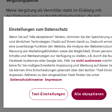
Vergütungspolitik
Meine Vergütung als Vermittler steht im Einklang mit
der Einbeziehung von Nachhaltigkeitsrisiken, die mit
den vermittelten Versicherungsanlageprodukten
einhergehen. Dies gilt ebenso für die Vergütung der
Einstellungen zum Datenschutz
Angestellten in meiner Agentur und/oder sonstige für
Wenn Sie auf "Alle akzeptieren" klicken, stimmen Sie der Speicherung 
die Agentur tätige Personen. Die Berücksichtigung von
und ähnlichen Technologien (Tools) auf Ihrem Gerät zu. Dadurch ermö
Nachhaltigkeitsrisiken hat insbesondere keinen Einfluss
eine zuverlässige Funktion der Website, die Analyse der Websitenutzun
Messung von Marketingaktivitäten sowie die Möglichkeit, Ihnen persona
darauf, ob ich für die Vermittlung eines
Inhalte und Werbeanzeigen zur Verfügung zu stellen, z.B. durch die N
Versicherungsanlageproduktes eine Vergütung erhalte
Facebook Audiences oder Google Ads. Falls Sie
nicht zustimmen
möchten
oder darauf, wie hoch diese Vergütung ausfällt.
keine für Sie maßgeschneiderte Anpassung und Werbung auf dieser Se
Gleiches gilt für die Vergütung von Mitarbeitern
Sie können Ihre Entscheidungen jederzeit über den Button "Tool-Eins
anpassen. Näheres zu den eingesetzten Tools finden Sie unter
und/oder sonstigen für die Agentur tätigen Personen.
Datenschutzhinweise
Impressum
Tool-Einstellungen
Alle akzeptieren
Produkte