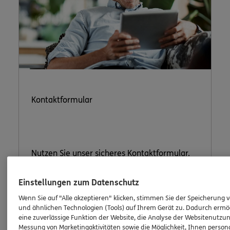
Kontaktformular
Nutzen Sie unser sicheres Kontaktformular.
Einstellungen zum Datenschutz
Wenn Sie auf "Alle akzeptieren" klicken, stimmen Sie der Speicherung 
und ähnlichen Technologien (Tools) auf Ihrem Gerät zu. Dadurch ermö
eine zuverlässige Funktion der Website, die Analyse der Websitenutzun
ERGO Berater kontaktieren
Messung von Marketingaktivitäten sowie die Möglichkeit, Ihnen persona