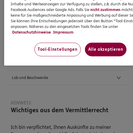
Inhalte und Werbeanzeigen zur Verfügung zu stellen, z.B. durch die N
Facebook Audiences oder Google Ads. Falls Sie
nicht zustimmen
möchten
keine für Sie maßgeschneiderte Anpassung und Werbung auf dieser Se
Weitere Kontaktmöglichkeiten
Sie können Ihre Entscheidungen jederzeit über den Button "Tool-Eins
anpassen. Näheres zu den eingesetzten Tools finden Sie unter
Datenschutzhinweise
Impressum
Postanschrift
Anfahrt
Tool-Einstellungen
Alle akzeptieren
Verbraucherschlichtungsstellen
Lob und Beschwerde
HINWEIS
Wichtiges aus dem Vermittlerrecht
Ich bin verpflichtet, Ihnen Auskünfte zu meiner