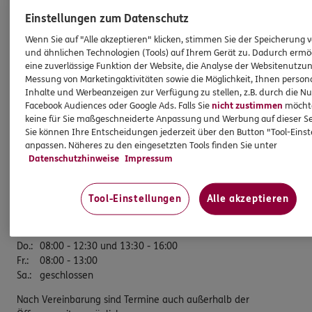
Einstellungen zum Datenschutz
ERGO Versicherung Mark Mühlhaus
Wenn Sie auf "Alle akzeptieren" klicken, stimmen Sie der Speicherung 
und ähnlichen Technologien (Tools) auf Ihrem Gerät zu. Dadurch ermö
Geschäftsstelle
eine zuverlässige Funktion der Website, die Analyse der Websitenutzun
Messung von Marketingaktivitäten sowie die Möglichkeit, Ihnen persona
Martinstr. 18
Inhalte und Werbeanzeigen zur Verfügung zu stellen, z.B. durch die N
57462 Olpe
Facebook Audiences oder Google Ads. Falls Sie
nicht zustimmen
möchten
keine für Sie maßgeschneiderte Anpassung und Werbung auf dieser Se
Tel:
02761/836690
Sie können Ihre Entscheidungen jederzeit über den Button "Tool-Eins
Fax:
02761/836691
anpassen. Näheres zu den eingesetzten Tools finden Sie unter
Datenschutzhinweise
Impressum
Öffnungszeiten
Tool-Einstellungen
Alle akzeptieren
Mo.
:
08:00 - 12:30 und 13:30 - 16:00
Di.
:
08:00 - 12:30 und 13:30 - 16:00
Mi.
:
08:00 - 12:30 und 13:30 - 16:00
Do.
:
08:00 - 12:30 und 13:30 - 16:00
Fr.
:
08:00 - 13:00
Sa.
:
geschlossen
Nach Vereinbarung sind Termine auch außerhalb der