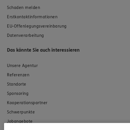
Schaden melden
Erstkontaktinformationen
EU-Offenlegungsvereinbarung
Datenverarbeitung
Das könnte Sie auch interessieren
Unsere Agentur
Referenzen
Standorte
Sponsoring
Kooperationspartner
Schwerpunkte
Jobangebote