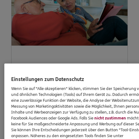
Lob und
Beschwerde
Einstellungen zum Datenschutz
Wenn Sie auf "Alle akzeptieren" klicken, stimmen Sie der Speicherung 
und ähnlichen Technologien (Tools) auf Ihrem Gerät zu. Dadurch ermö
eine zuverlässige Funktion der Website, die Analyse der Websitenutzun
Waren Sie unzufrieden mit uns oder möchten
Messung von Marketingaktivitäten sowie die Möglichkeit, Ihnen persona
Inhalte und Werbeanzeigen zur Verfügung zu stellen, z.B. durch die N
Sie uns loben? Dann können Sie uns Ihre
Facebook Audiences oder Google Ads. Falls Sie
nicht zustimmen
möchten
Meinung hier mitteilen.
keine für Sie maßgeschneiderte Anpassung und Werbung auf dieser Se
Sie können Ihre Entscheidungen jederzeit über den Button "Tool-Eins
anpassen. Näheres zu den eingesetzten Tools finden Sie unter