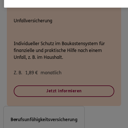
Unfallversicherung
Individueller Schutz im Baukastensystem für
finanzielle und praktische Hilfe nach einem
Unfall, z. B. im Haushalt.
Z. B.
1,89
€
monatlich
Jetzt informieren
Berufsunfähigkeitsversicherung