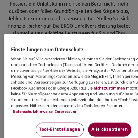
Passiert ein Unfall, kann man seinen Beruf nicht mehr
ausüben oder fallen Grundfähigkeiten des Körpers aus,
fehlen Einkommen und Lebensqualität. Stellen Sie sich
finanziell sicher auf. Die ERGO Unfallversicherung bietet
sinnvolle und wichtige Leistungen
für Sie und Ihre
Kinder.
Einstellungen zum Datenschutz
Wenn Sie auf "Alle akzeptieren" klicken, stimmen Sie der Speicherung 
und ähnlichen Technologien (Tools) auf Ihrem Gerät zu. Dadurch ermö
eine zuverlässige Funktion der Website, die Analyse der Websitenutzun
Messung von Marketingaktivitäten sowie die Möglichkeit, Ihnen persona
Inhalte und Werbeanzeigen zur Verfügung zu stellen, z.B. durch die N
Facebook Audiences oder Google Ads. Falls Sie
nicht zustimmen
möchten
keine für Sie maßgeschneiderte Anpassung und Werbung auf dieser Se
Sie können Ihre Entscheidungen jederzeit über den Button "Tool-Eins
anpassen. Näheres zu den eingesetzten Tools finden Sie unter
Datenschutzhinweise
Impressum
Tool-Einstellungen
Alle akzeptieren