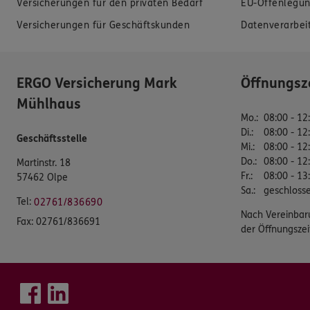
Versicherungen für den privaten Bedarf
EU-Offenlegun
Versicherungen für Geschäftskunden
Datenverarbei
ERGO Versicherung Mark
Öffnungsz
Mühlhaus
Mo.
:
08:00 - 12
Di.
:
08:00 - 12
Geschäftsstelle
Mi.
:
08:00 - 12
Do.
:
08:00 - 12
Martinstr. 18
Fr.
:
08:00 - 13
57462 Olpe
Sa.
:
geschloss
Tel:
02761/836690
Nach Vereinbar
Fax:
02761/836691
der Öffnungszei