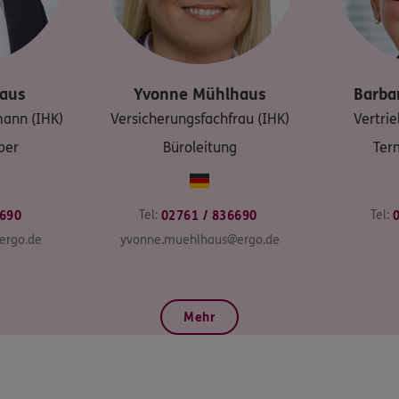
aus
Yvonne
Mühlhaus
Barba
ann (IHK)
Versicherungsfachfrau (IHK)
Vertrie
ber
Büroleitung
Ter
Tel:
Tel:
690
02761 / 836690
ergo.de
yvonne.muehlhaus@ergo.de
Mehr