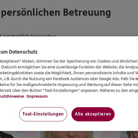
r persönlichen Betreuung
d ganzheitlich besprechen
Regulierung von Schäden
 der Nutzung des digitalen Service-Angebots
 zum Datenschutz
akzeptieren" klicken, stimmen Sie der Speicherung von Cookies und ähnlichen
UNSER TEAM
. Dadurch ermöglichen Sie eine zuverlässige Funktion der Website, die Analy
am am Standort
ERGO Versicherung Mark
rketingaktivitäten sowie die Möglichkeit, Ihnen personalisierte Inhalte und
n, z.B. durch die Nutzung von Facebook Audiences oder Google Ads. Falls Sie
n
r keine für Sie maßgeschneiderte Anpassung und Werbung auf dieser Seite mö
erzeit über den Button "Tool-Einstellungen" anpassen. Näheres zu den einge
hutzhinweise
Impressum
Tool-Einstellungen
Alle akzeptieren