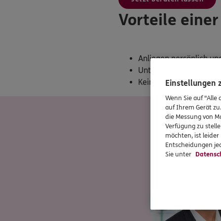
Vorteile eine
Anliegen persönlich un
Unterstützung bei der 
Keine Einschränkung in
Einstellungen
Wenn Sie auf "Alle 
auf Ihrem Gerät zu
Unser Te
die Messung von Ma
Verfügung zu stelle
möchten, ist leide
Entscheidungen jed
Sie unter
Datensc