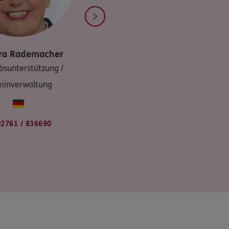
ra
Rademacher
bsunterstützung /
minverwaltung
02761 / 836690