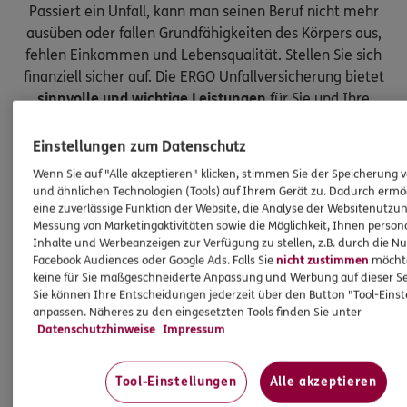
Passiert ein Unfall, kann man seinen Beruf nicht mehr
ausüben oder fallen Grundfähigkeiten des Körpers aus,
fehlen Einkommen und Lebensqualität. Stellen Sie sich
finanziell sicher auf. Die ERGO Unfallversicherung bietet
sinnvolle und wichtige Leistungen
für Sie und Ihre
Kinder.
Einstellungen zum Datenschutz
Wenn Sie auf "Alle akzeptieren" klicken, stimmen Sie der Speicherung 
und ähnlichen Technologien (Tools) auf Ihrem Gerät zu. Dadurch ermö
eine zuverlässige Funktion der Website, die Analyse der Websitenutzun
Messung von Marketingaktivitäten sowie die Möglichkeit, Ihnen persona
Inhalte und Werbeanzeigen zur Verfügung zu stellen, z.B. durch die N
Facebook Audiences oder Google Ads. Falls Sie
nicht zustimmen
möchten
keine für Sie maßgeschneiderte Anpassung und Werbung auf dieser Se
Sie können Ihre Entscheidungen jederzeit über den Button "Tool-Eins
anpassen. Näheres zu den eingesetzten Tools finden Sie unter
Datenschutzhinweise
Impressum
Tool-Einstellungen
Alle akzeptieren