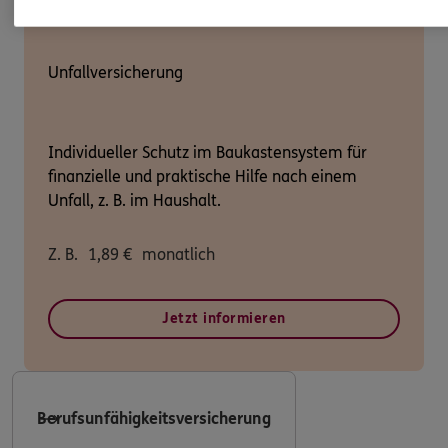
Unfallversicherung
Individueller Schutz im Baukastensystem für
finanzielle und praktische Hilfe nach einem
Unfall, z. B. im Haushalt.
Z. B.
1,89
€
monatlich
Jetzt informieren
Berufsunfähigkeitsversicherung