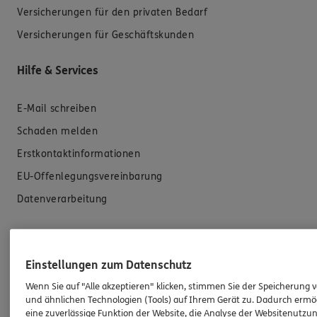
Versicherungen für den privaten Bedarf
Versicherungen für Geschäftskunden
Hilfe & Services
E-Mail schreiben
Schaden melden
Erstkontaktinformationen
EU-Offenlegungsvereinbarung
Datenverarbeitung
Das könnte Sie auch interessieren
Einstellungen zum Datenschutz
Unsere Agentur
Wenn Sie auf "Alle akzeptieren" klicken, stimmen Sie der Speicherung 
Referenzen
und ähnlichen Technologien (Tools) auf Ihrem Gerät zu. Dadurch ermö
eine zuverlässige Funktion der Website, die Analyse der Websitenutzun