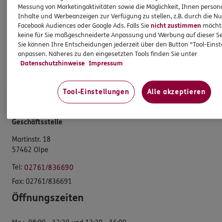
Standorte
Messung von Marketingaktivitäten sowie die Möglichkeit, Ihnen persona
Inhalte und Werbeanzeigen zur Verfügung zu stellen, z.B. durch die N
Sponsoring
Facebook Audiences oder Google Ads. Falls Sie
nicht zustimmen
möchten
Kooperationspartner
keine für Sie maßgeschneiderte Anpassung und Werbung auf dieser Se
Sie können Ihre Entscheidungen jederzeit über den Button "Tool-Eins
Schwerpunkte
anpassen. Näheres zu den eingesetzten Tools finden Sie unter
Datenschutzhinweise
Impressum
Jobangebote
Tool-Einstellungen
Alle akzeptieren
ERGO Versicherung Mark Mühlhaus
Geschäftsstelle
Martinstr. 18
57462 Olpe
Tel:
02761/836690
Fax:
02761/836691
Öffnungszeiten